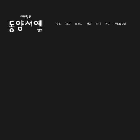
입회
공지
블로그
강좌
모금
문의
Log Out