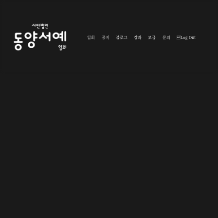
입회
공지
블로그
강좌
모금
문의
Log Out