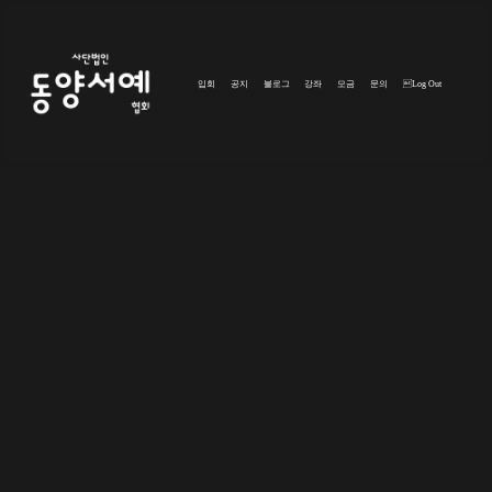
입회
공지
블로그
강좌
모금
문의
Log Out