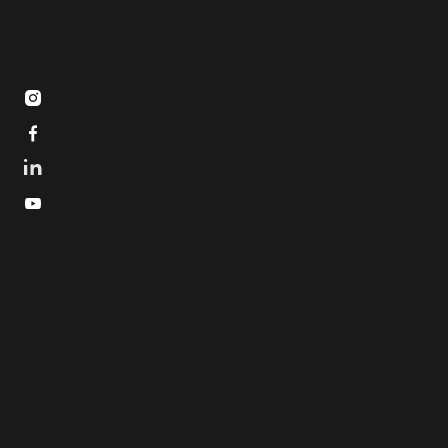


