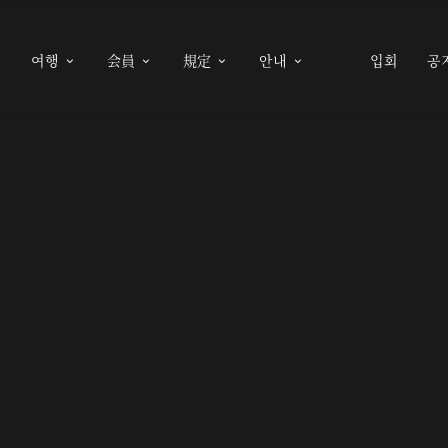
여행
会員
規定
안내
입회
공




