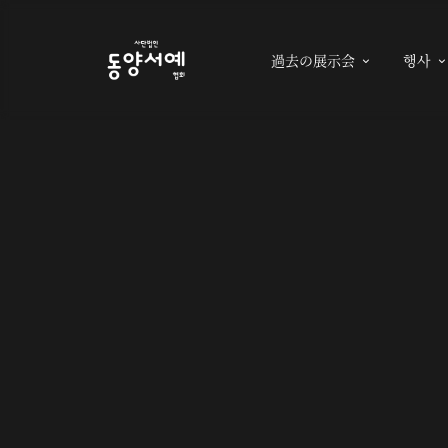
過去の展示会
행사
