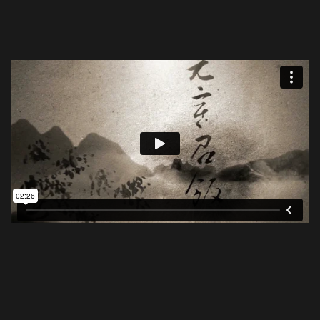
Source: Calligraphy Motion Graphic(@
Wei-Kai
Huang
)