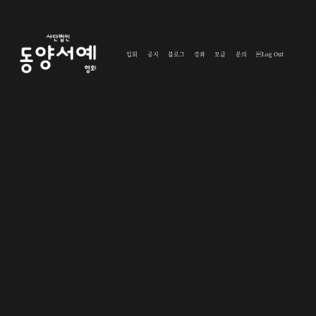
입회
공지
블로그
강좌
모금
문의
Log Out