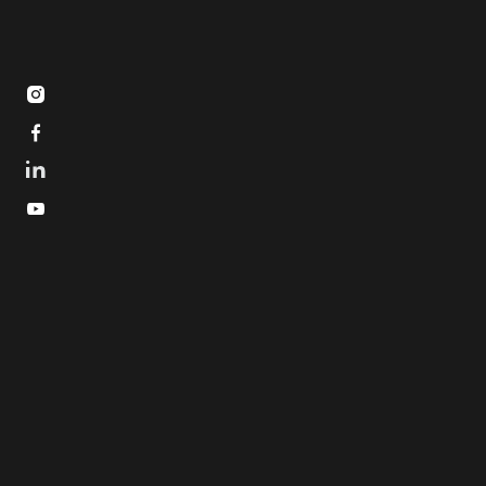


