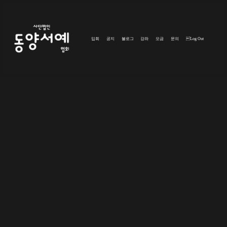
입회
공지
블로그
강좌
모금
문의
Log Out