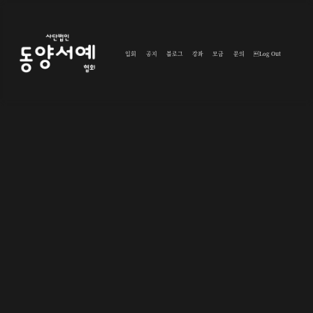
입회
공지
블로그
강좌
모금
문의
Log Out