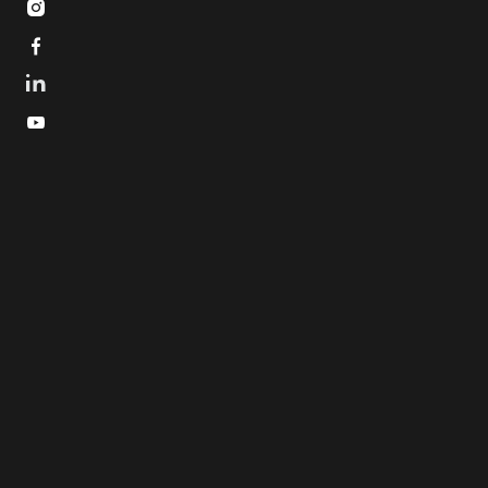


