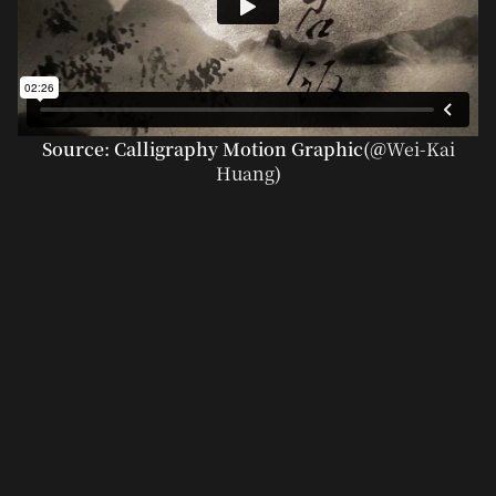
Source: Calligraphy Motion Graphic(@
Wei-Kai
Huang
)
고유번호 209-82-11380
〶02873
서울시 성북구 보문로 57-1
6층 (보문동7가, 중앙빌딩)
☎︎ 0502-5550-8700