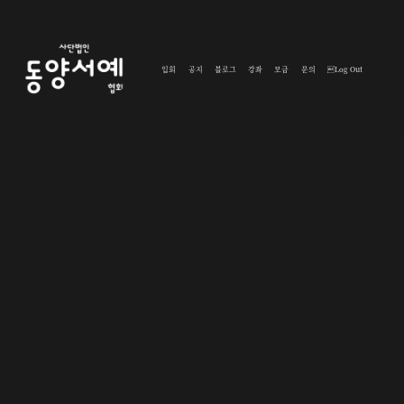
입회
공지
블로그
강좌
모금
문의
Log Out