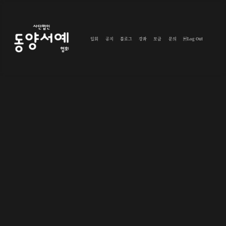
입회
공지
블로그
강좌
모금
문의
Log Out