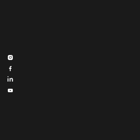


