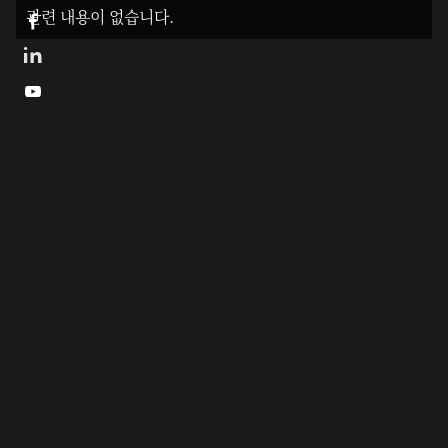
관련 내용이 없습니다.


정암 김형석 서화전