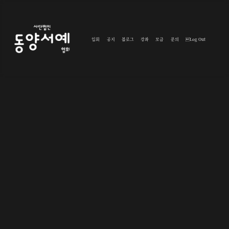
입회
공지
블로그
강좌
모금
문의
Log Out