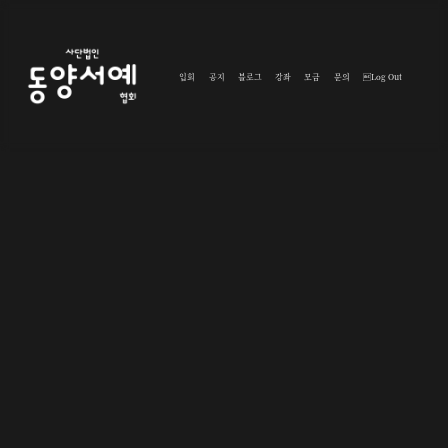
입회
공지
블로그
강좌
모금
문의
Log Out