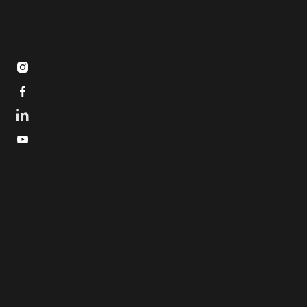


