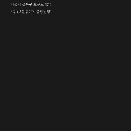
서울시 성북구 보문로 57-1
6층 (보문동7가, 중앙빌딩)
☎︎ 0502-5550-8700
FAX 0504-256-6600
info@orientalcalligraphy.org
무통장 입금계좌 : 신한은행 100-028-611714
회원
정관 및 관련 규정
고문
정관