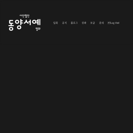
입회
공지
블로그
강좌
모금
문의
Log Out