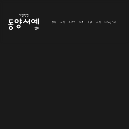
입회
공지
블로그
강좌
모금
문의
Log Out