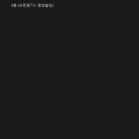
6층 (보문동7가, 중앙빌딩)
☎︎ 0502-5550-8700
FAX 0504-256-6600
info@orientalcalligraphy.org
무통장 입금계좌 : 신한은행 100-028-611714
회원
정관 및 관련 규정
고문
정관
자문위원
운영ㆍ심사