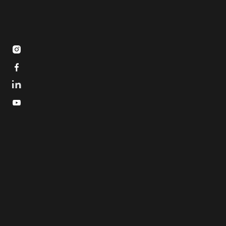


