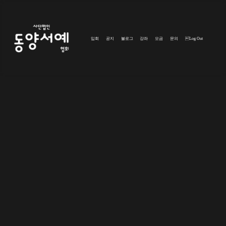
입회
공지
블로그
강좌
모금
문의
Log Out