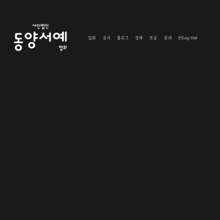
입회
공지
블로그
강좌
모금
문의
Log Out