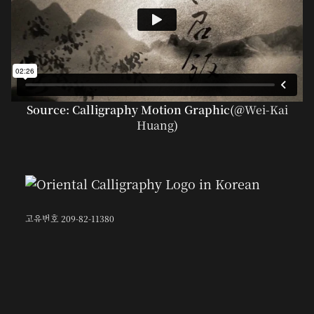
Source: Calligraphy Motion Graphic(@
Wei-Kai
Huang
)
고유번호 209-82-11380
〶02873
서울시 성북구 보문로 57-1
6층 (보문동7가, 중앙빌딩)