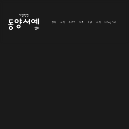
입회
공지
블로그
강좌
모금
문의
Log Out