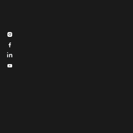


