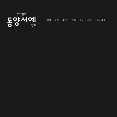
입회
공지
블로그
강좌
모금
문의
Log Out