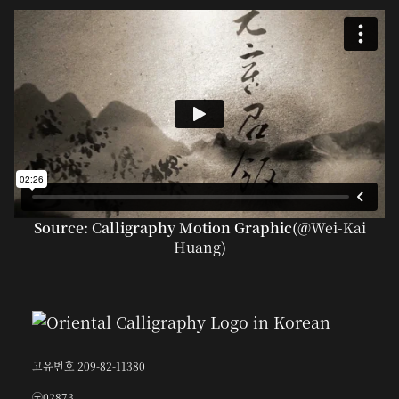
Source: Calligraphy Motion Graphic(@
Wei-Kai
Huang
)
고유번호 209-82-11380
〶02873