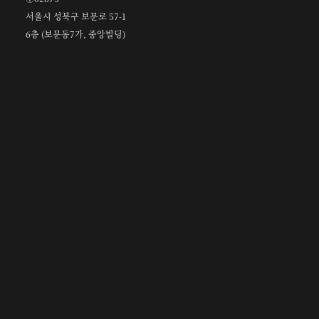
서울시 성북구 보문로 57-1
6층 (보문동7가, 중앙빌딩)
☎︎ 0502-5550-8700
FAX 0504-256-6600
info@orientalcalligraphy.org
무통장 입금계좌 : 신한은행 100-028-611714
회원
정관 및 관련 규정
고문
정관