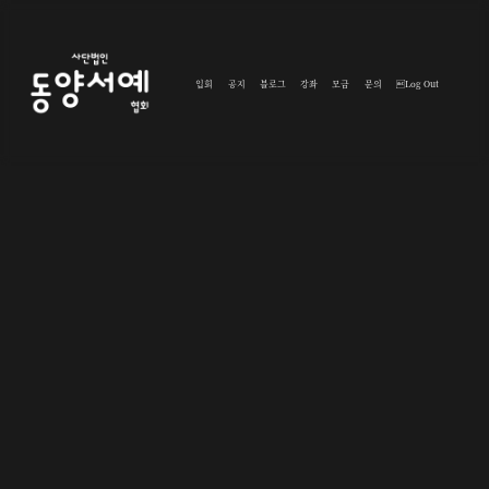
입회
공지
블로그
강좌
모금
문의
Log Out