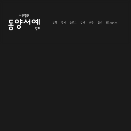
입회
공지
블로그
강좌
모금
문의
Log Out