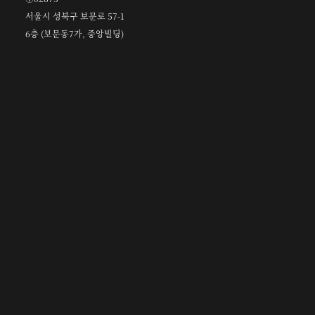
서울시 성북구 보문로 57-1
6층 (보문동7가, 중앙빌딩)
☎︎ 0502-5550-8700
FAX 0504-256-6600
info@orientalcalligraphy.org
무통장 입금계좌 : 신한은행 100-028-611714
회원
정관 및 관련 규정
고문
정관