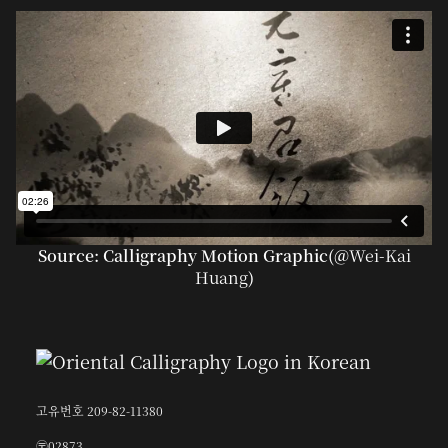
Source: Calligraphy Motion Graphic(@
Wei-Kai
Huang
)
고유번호 209-82-11380
〶02873