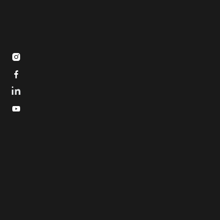


