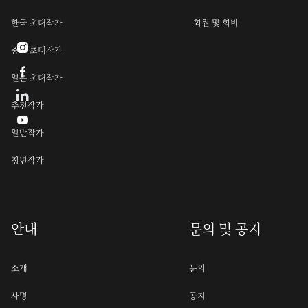
한국 초대작가
회원 및 회비

중국 초대작가

일본 초대작가
추천작가

일반작가
청년작가
안내
문의 및 공지
소개
문의
사명
공지