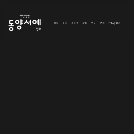
입회
공지
블로그
강좌
모금
문의
Log Out