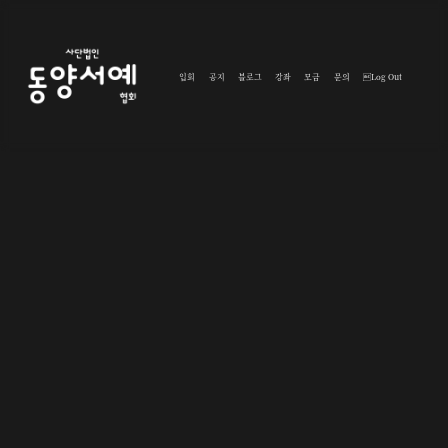
입회
공지
블로그
강좌
모금
문의
Log Out