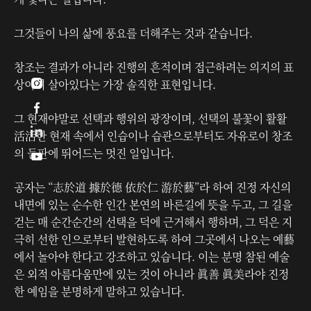
그것들이 나의 삶에 풍요를 더해주는 것과 같습니다.
창조는 결과가 아니라 진행의 흔적이며 접근하려는 의지의 표
상이며 살아있다는 가장 솔직한 표현입니다.


그 현재야말로 선택과 행위의 광장이며, 선택의 불꽃이 활활
活活한 현재 속에서 인습이나 습관으로부터도 자유로이 창조
의 들판에 뛰어드는 멋진 일입니다.

공자는 “志於道 據於德 依於仁 游於藝”라 하여 진정 자신의
내면에 있는 순수한 인간 본연의 바른길에 뜻을 두고, 그 길을
걷는 매 순간순간의 선택을 덕에 근거해서 행하며, 그 덕은 지
극히 선한 인으로부터 발현하도록 하여 그곳에서 나오는 예藝
에서 놀아야 한다고 강조하고 있습니다. 이는 분명 참된 예술
은 외적 아름다움만에 있는 것이 아니라 眞善 眞美라야 진정
한 예임을 분명하게 말하고 있습니다.