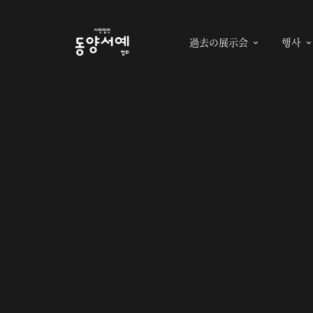
過去の展示会
행사
