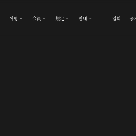
여행
会員
規定
안내
입회
공




