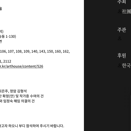
주최
社團
주관
후원
한국