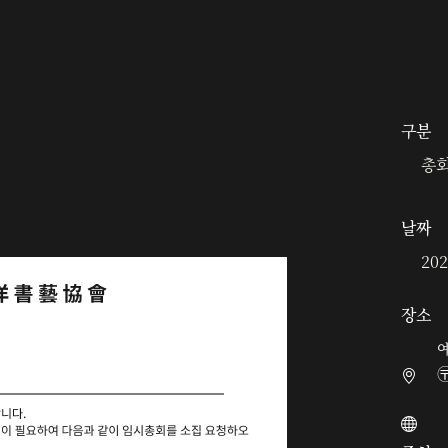
구분
총
날짜
202
장소
예
〶