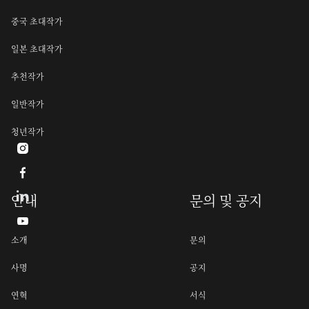
중국 초대작가
일본 초대작가
추천작가
일반작가
청년작가


안내
문의 및 공지

소개
문의
사명
공지
연혁
서식