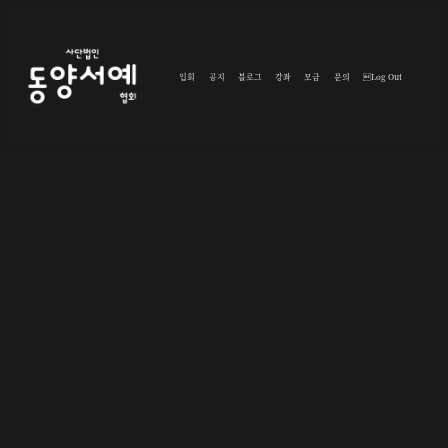
입회
공지
블로그
강좌
모금
문의
Log Out