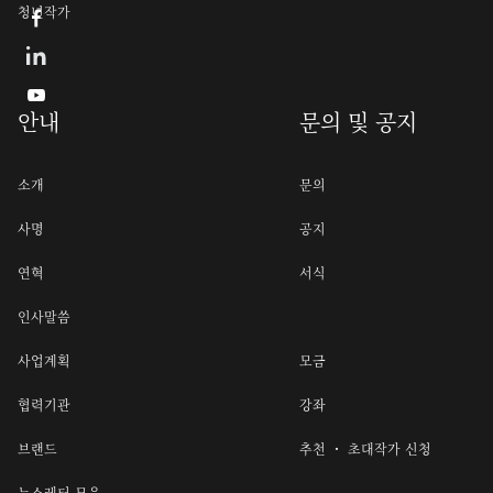
청년작가


안내
문의 및 공지
소개
문의
사명
공지
연혁
서식
인사말씀
사업계획
모금
협력기관
강좌
브랜드
추천 ・ 초대작가 신청
뉴스레터 모음