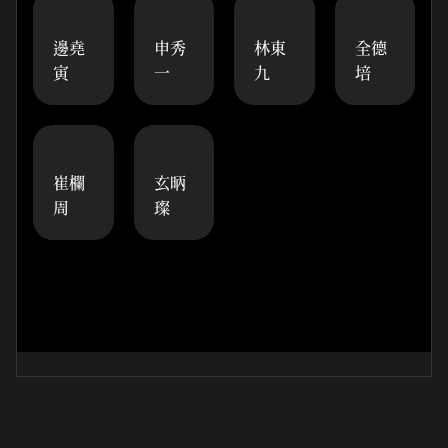
邊堯
申秀
林東
全德
寅
一
九
培
崔欄
玄昞
周
璨