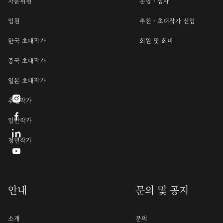
자문위원
운영ㆍ심사
임원
추천ㆍ초대작가 선임
한국 초대작가
회원 및 회비
중국 초대작가
일본 초대작가

추천작가

일반작가
청년작가

안내
문의 및 공지
소개
문의