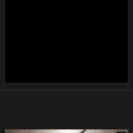
처음처럼
盧鏡順