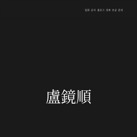
입회
공지
블로그
강좌
모금
문의
盧鏡順