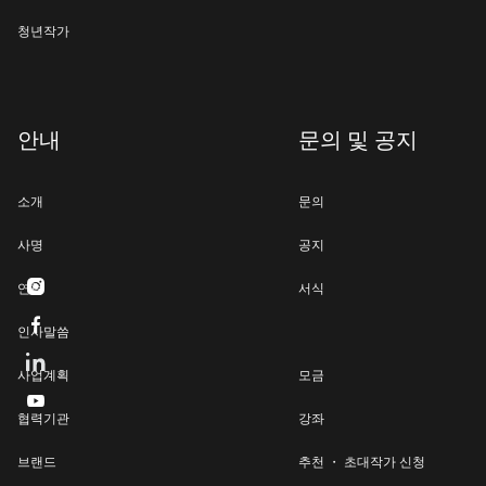
청년작가
안내
문의 및 공지
소개
문의
사명
공지

연혁
서식

인사말씀
사업계획
모금

협력기관
강좌
브랜드
추천 ・ 초대작가 신청