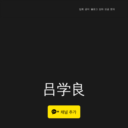
입회
공지
블로그
강좌
모금
문의
吕学良