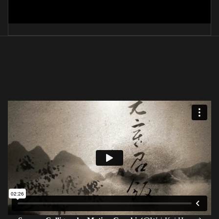
乘风破浪
吕学良