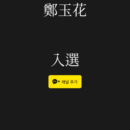
鄭玉花
入選