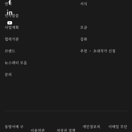

연혁
서식
인사말씀

사업계획
모금
협력기관
강좌
브랜드
추천 ・ 초대작가 신청
뉴스레터 모음
문의
동양서예 구
개인정보처
이메일 무단
이용약관
저작권 정책