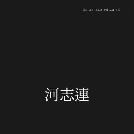
입회
공지
블로그
강좌
모금
문의
河志連