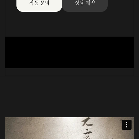
작품 문의
상담 예약
꼬마야 꽃신 신고
河志連