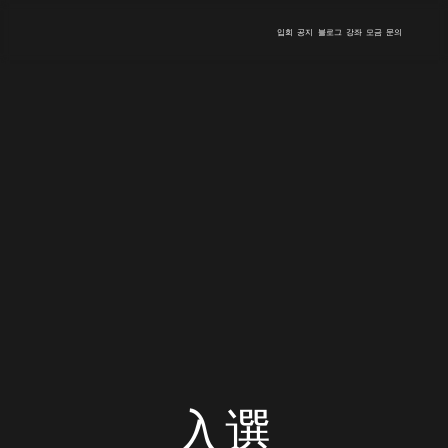
입회
공지
블로그
강좌
모금
문의
入選