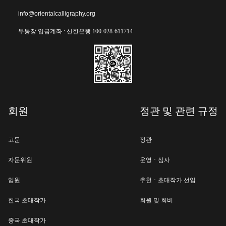
info@orientalcalligraphy.org
무통장 입금계좌 : 신한은행 100-028-611714
회원
정관 및 관련 규정
고문
정관
자문위원
운영ㆍ심사
임원
추천ㆍ초대작가 선임
한국 초대작가
회원 및 회비
중국 초대작가