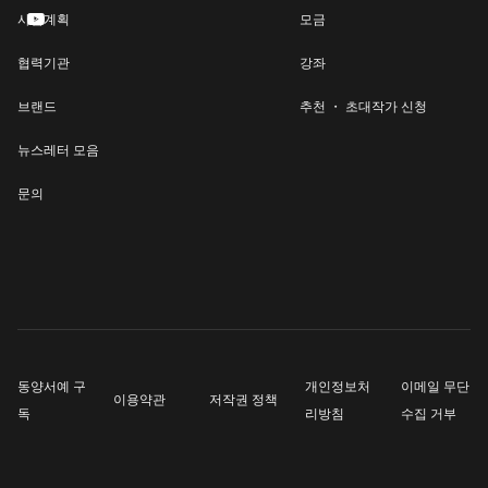

사업계획
모금
협력기관
강좌
브랜드
추천 ・ 초대작가 신청
뉴스레터 모음
문의
동양서예 구
개인정보처
이메일 무단
이용약관
저작권 정책
독
리방침
수집 거부