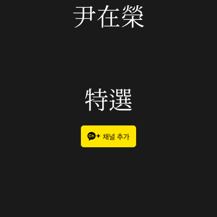
尹在榮
特選