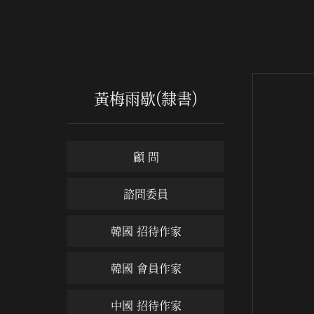
黃梅雨歇(隸書)
顧 問
諮問委員
韓國 招待作家
韓國 會員作家
中國 招待作家