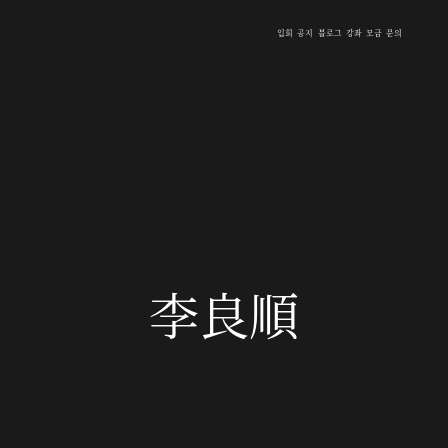
입회
공지
블로그
강좌
모금
문의
李良順