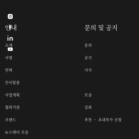

안내
문의 및 공지

소개
문의

사명
공지
연혁
서식
인사말씀
사업계획
모금
협력기관
강좌
브랜드
추천 ・ 초대작가 신청
뉴스레터 모음