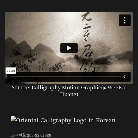
Source: Calligraphy Motion Graphic(@
Wei-Kai
Huang
)
고유번호 209-82-11380