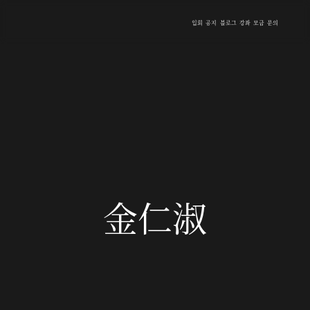
입회
공지
블로그
강좌
모금
문의
金仁淑