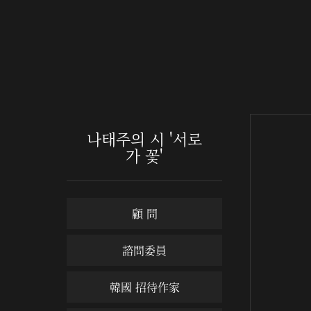
나태주의 시 '서로
가 꽃'
顧 問
諮問委員
韓國 招待作家