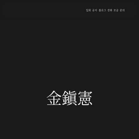
입회
공지
블로그
강좌
모금
문의
金鎭憲