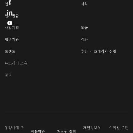

연혁
서식
인사말씀

사업계획
모금
협력기관
강좌
브랜드
추천 ・ 초대작가 신청
뉴스레터 모음
문의
동양서예 구
개인정보처
이메일 무단
이용약관
저작권 정책