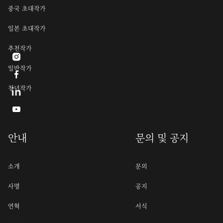
중국 초대작가
일본 초대작가
추천작가

일반작가

청년작가

안내
문의 및 공지
소개
문의
사명
공지
연혁
서식