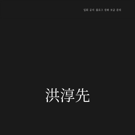
입회
공지
블로그
강좌
모금
문의
洪淳先