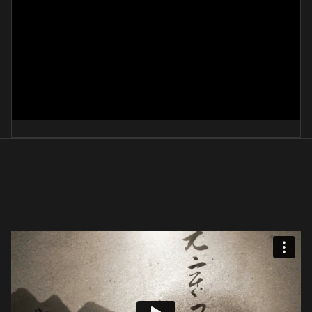
산넘어 남촌에는
洪淳先