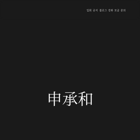
입회
공지
블로그
강좌
모금
문의
申承和