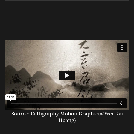
Source: Calligraphy Motion Graphic(@
Wei-Kai
Huang
)