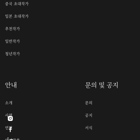
중국 초대작가
일본 초대작가
추천작가
일반작가
청년작가
안내
문의 및 공지
소개
문의
사명
공지

연혁
서식
