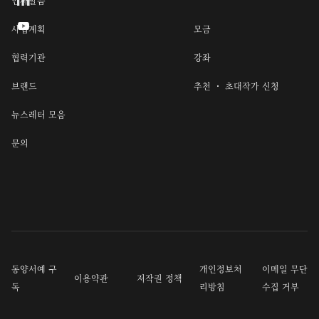
인사말씀

사업계획
모금
협력기관
강좌
브랜드
추천 ・ 초대작가 신청
뉴스레터 모음
문의
동양서예 구
개인정보처
이메일 무단
이용약관
저작권 정책
독
리방침
수집 거부