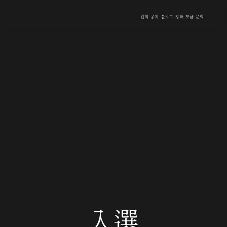
입회
공지
블로그
강좌
모금
문의
入選