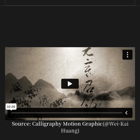
Source: Calligraphy Motion Graphic(@
Wei-Kai
Huang
)