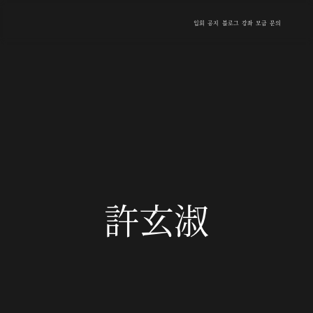
입회
공지
블로그
강좌
모금
문의
許玄淑