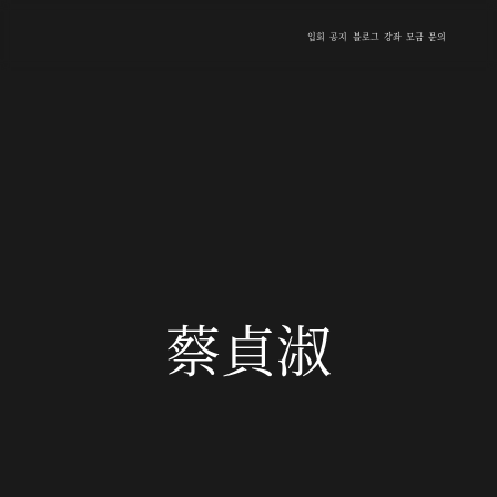
입회
공지
블로그
강좌
모금
문의
蔡貞淑