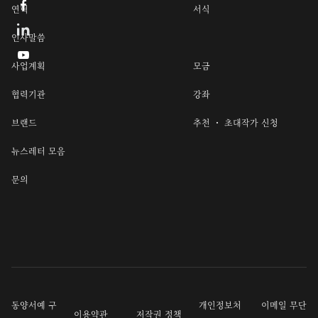

연혁
서식
인사말씀

사업계획
모금
협력기관
강좌
브랜드
추천 ・ 초대작가 신청
뉴스레터 모음
문의
동양서예 구
개인정보처
이메일 무단
이용약관
저작권 정책