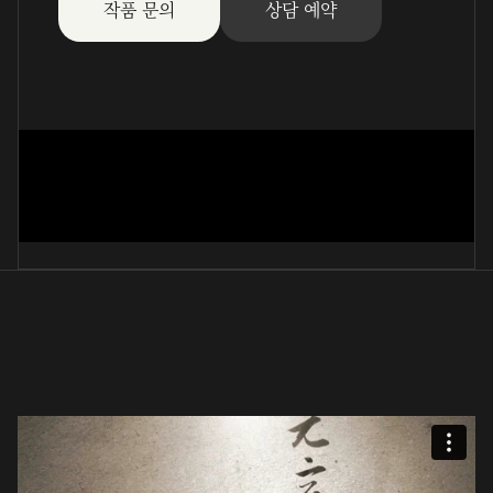
작품 문의
상담 예약
연꽃 (켈리)
蔡貞淑