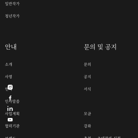
일반작가
청년작가
안내
문의 및 공지
소개
문의
사명
공지

연혁
서식

인사말씀
사업계획
모금

협력기관
강좌