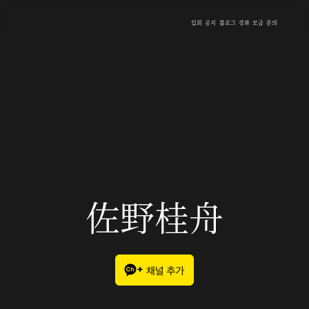
입회
공지
블로그
강좌
모금
문의
佐野桂舟