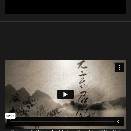
一琴一鶴
佐野桂舟