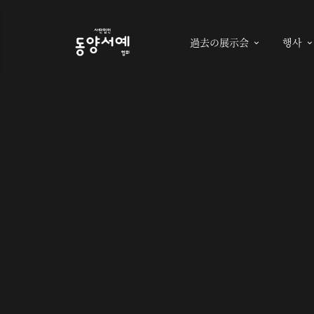
過去の展示会
행사
