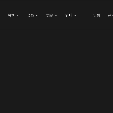
여행
会員
規定
안내
입회
공




