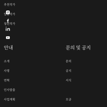
추천작가

일반작가

청년작가

안내
문의 및 공지
소개
문의
사명
공지
연혁
서식
인사말씀
사업계획
모금