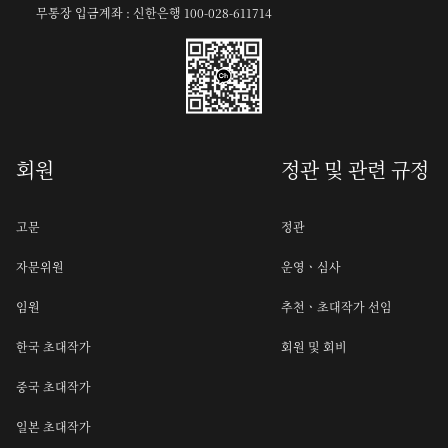
무통장 입금계좌 : 신한은행 100-028-611714
회원
정관 및 관련 규정
고문
정관
자문위원
운영ㆍ심사
임원
추천ㆍ초대작가 선임
한국 초대작가
회원 및 회비
중국 초대작가
일본 초대작가