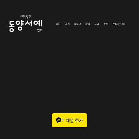
입회
공지
블로그
강좌
모금
문의
Log Out