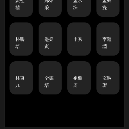
姜桂
鄭榮
金永
金興
植
采
洙
燮
朴勝
邊堯
申秀
李鍾
培
寅
一
淵
林東
全德
崔欄
玄昞
九
培
周
璨