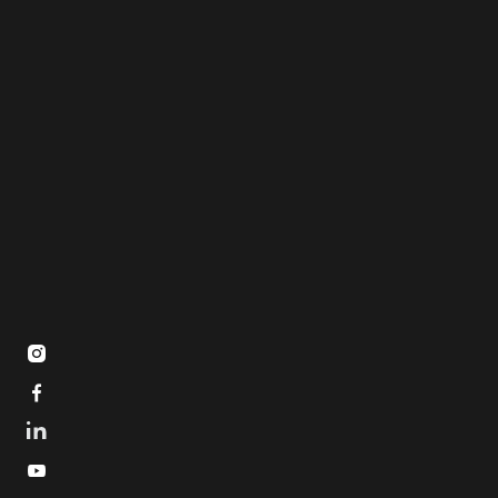


