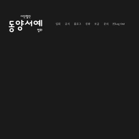
입회
공지
블로그
강좌
모금
문의
Log Out