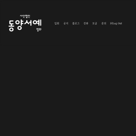
입회
공지
블로그
강좌
모금
문의
Log Out