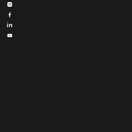


