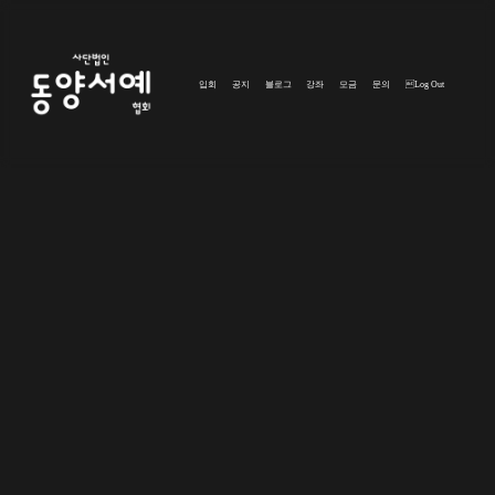
입회
공지
블로그
강좌
모금
문의
Log Out