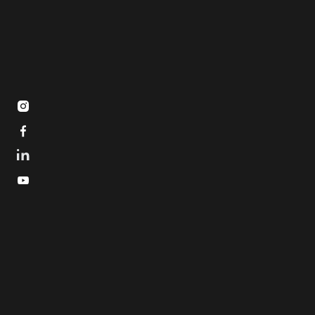


