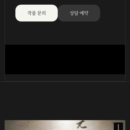
작품 문의
상담 예약
박인로님의 독락당(흘림체)