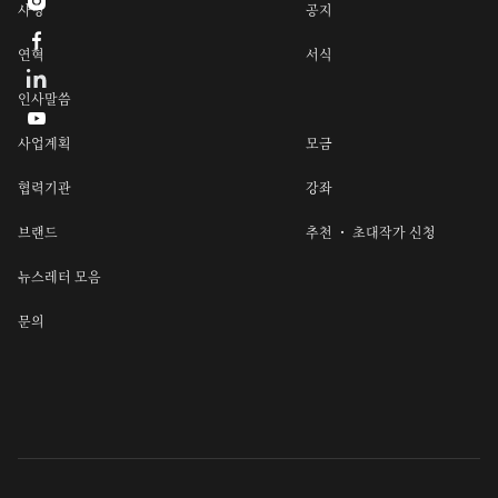

사명
공지

연혁
서식
인사말씀

사업계획
모금
협력기관
강좌
브랜드
추천 ・ 초대작가 신청
뉴스레터 모음
문의