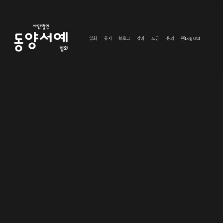
입회
공지
블로그
강좌
모금
문의
Log Out