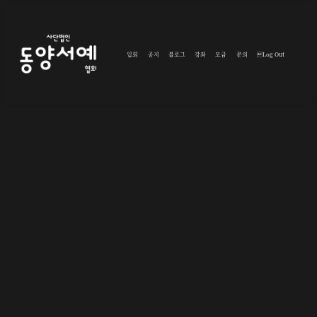
입회
공지
블로그
강좌
모금
문의
Log Out