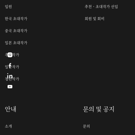
임원
추천ㆍ초대작가 선임
한국 초대작가
회원 및 회비
중국 초대작가
일본 초대작가
추천작가


일반작가
청년작가

안내
문의 및 공지
소개
문의