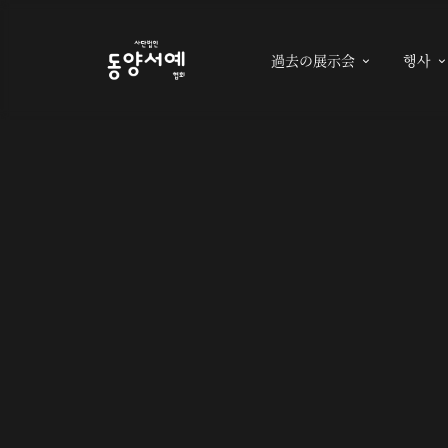
過去の展示会
행사
