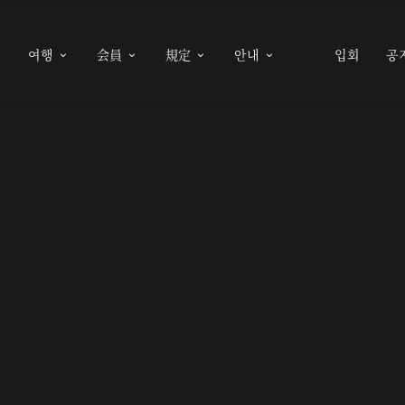
여행
会員
規定
안내
입회
공




