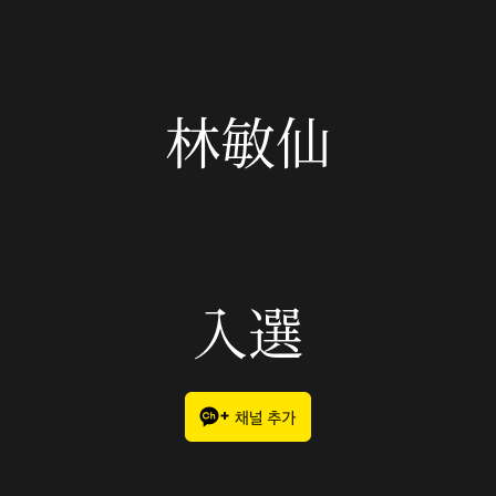
林敏仙
入選