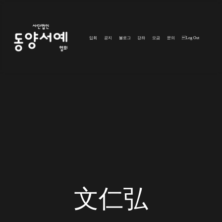
입회
공지
블로그
강좌
모금
문의
Log Out
文仁弘