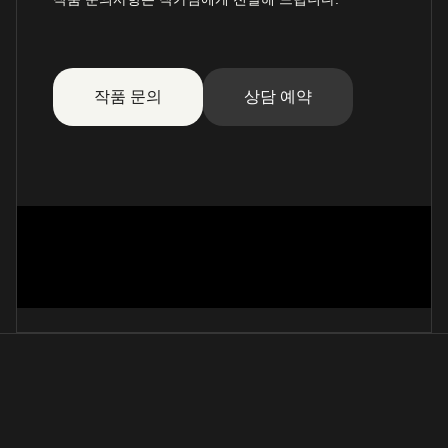
작품 문의
상담 예약
잠언4장 내아들아(흘림체)
文仁弘