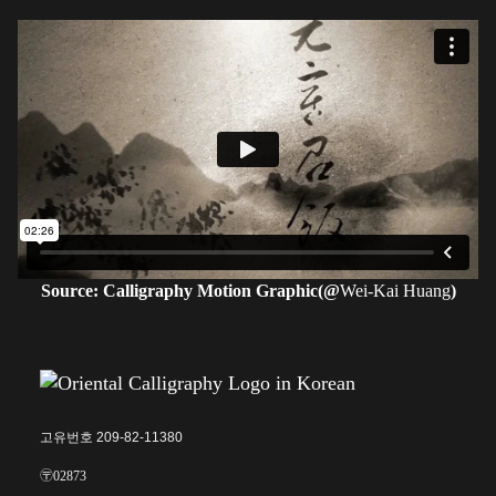
Source: Calligraphy Motion Graphic(@
Wei-Kai Huang
)
고유번호 209-82-11380
〶02873