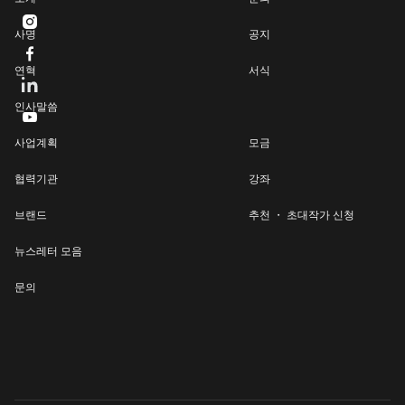

사명
공지

연혁
서식
인사말씀

사업계획
모금
협력기관
강좌
브랜드
추천 ・ 초대작가 신청
뉴스레터 모음
문의