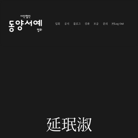
입회
공지
블로그
강좌
모금
문의
Log Out
延珉淑