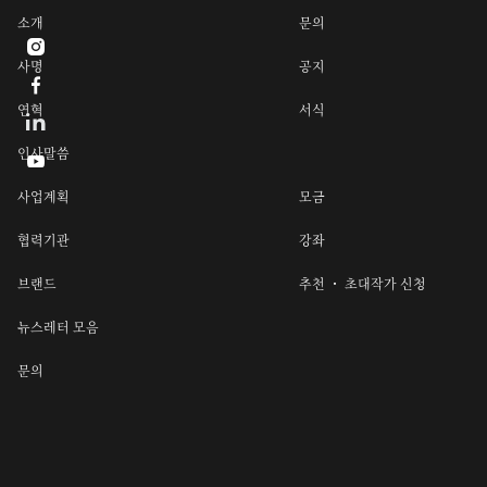
소개
문의

사명
공지

연혁
서식
인사말씀

사업계획
모금
협력기관
강좌
브랜드
추천 ・ 초대작가 신청
뉴스레터 모음
문의