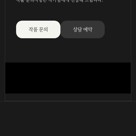
작품 문의
상담 예약
吉再先生詩
延珉淑